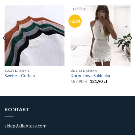
-35%
BLUZY DAMSKIE
ODZIEŻ DAMSKA
Sweter z Golfem
Koronkowa Sukienka
Original
Current
187,90
zł
121,90
zł
price
price
was:
is:
187,90 zł.
121,90 zł.
KONTAKT
sklep@diantess.com