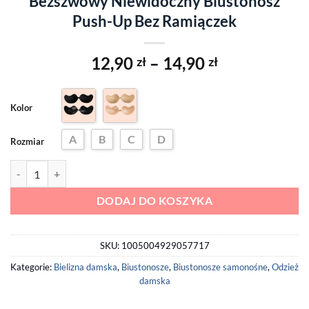
Bezszwowy Niewidoczny Biustonosz
Push-Up Bez Ramiączek
12,90
–
14,90
zł
zł
Kolor
A
B
C
D
Rozmiar
ilość Bezszwowy Niewidoczny Biustonosz Push-Up Bez Ramiączek
DODAJ DO KOSZYKA
SKU:
1005004929057717
Kategorie:
Bielizna damska
,
Biustonosze
,
Biustonosze samonośne
,
Odzież
damska