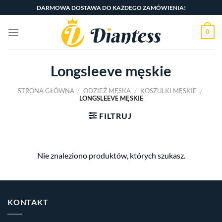
Skip
DARMOWA DOSTAWA DO KAŻDEGO ZAMÓWIENIA!
to
content
0
Longsleeve męskie
STRONA GŁÓWNA
/
ODZIEŻ MĘSKA
/
KOSZULKI MĘSKIE
/
LONGSLEEVE MĘSKIE
FILTRUJ
Nie znaleziono produktów, których szukasz.
KONTAKT