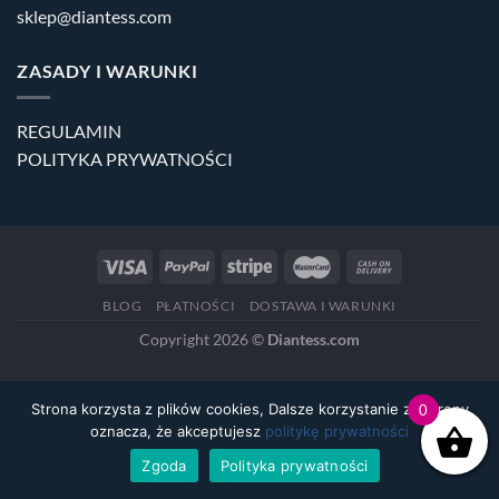
sklep@diantess.com
ZASADY I WARUNKI
REGULAMIN
POLITYKA PRYWATNOŚCI
BLOG
PŁATNOŚCI
DOSTAWA I WARUNKI
Copyright 2026 ©
Diantess.com
Strona korzysta z plików cookies, Dalsze korzystanie ze strony
0
oznacza, że akceptujesz
politykę prywatności
Zgoda
Polityka prywatności