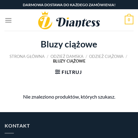
Skip
DARMOWA DOSTAWA DO KAŻDEGO ZAMÓWIENIA!
to
content
0
Bluzy ciążowe
STRONA GŁÓWNA
/
ODZIEŻ DAMSKA
/
ODZIEŻ CIĄŻOWA
/
BLUZY CIĄŻOWE
FILTRUJ
Nie znaleziono produktów, których szukasz.
KONTAKT