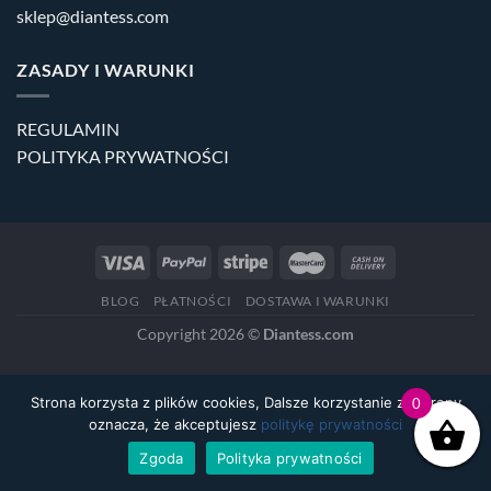
sklep@diantess.com
ZASADY I WARUNKI
REGULAMIN
POLITYKA PRYWATNOŚCI
BLOG
PŁATNOŚCI
DOSTAWA I WARUNKI
Copyright 2026 ©
Diantess.com
Strona korzysta z plików cookies, Dalsze korzystanie ze strony
0
oznacza, że akceptujesz
politykę prywatności
Zgoda
Polityka prywatności