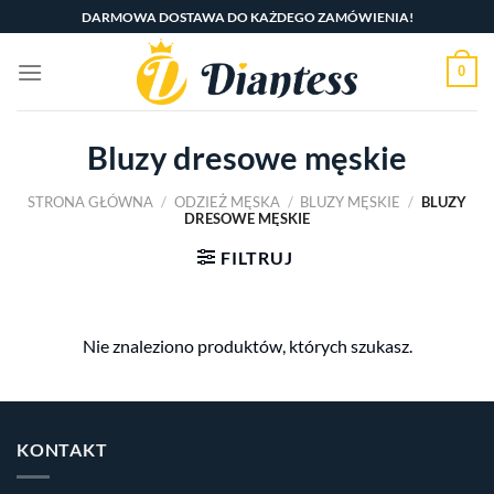
Skip
DARMOWA DOSTAWA DO KAŻDEGO ZAMÓWIENIA!
to
content
0
Bluzy dresowe męskie
STRONA GŁÓWNA
/
ODZIEŻ MĘSKA
/
BLUZY MĘSKIE
/
BLUZY
DRESOWE MĘSKIE
FILTRUJ
Nie znaleziono produktów, których szukasz.
KONTAKT