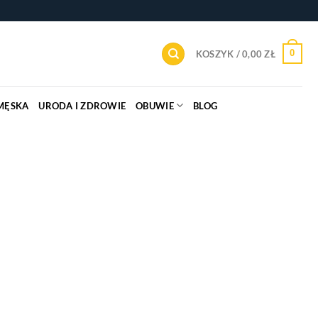
0
KOSZYK /
0,00
ZŁ
MĘSKA
URODA I ZDROWIE
OBUWIE
BLOG