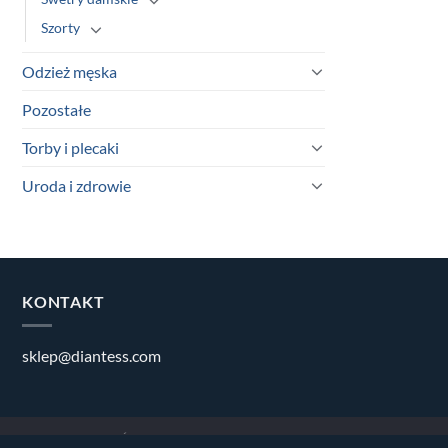
Szorty
Odzież męska
Pozostałe
Torby i plecaki
Uroda i zdrowie
KONTAKT
sklep@diantess.com
BLOG
PŁATNOŚCI
DOSTAWA I WARUNKI