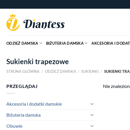
Skip
to
content
ODZIEŻ DAMSKA
BIŻUTERIA DAMSKA
AKCESORIA I DODAT
Sukienki trapezowe
STRONA GŁÓWNA
/
ODZIEŻ DAMSKA
/
SUKIENKI
/
SUKIENKI TR
PRZEGLĄDAJ
Nie znalezion
Akcesoria i dodatki damskie
Biżuteria damska
Obuwie