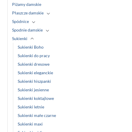
Piżamy damskie
Płaszcze damskie
Spódnice
Spodnie damskie
Sukienki
Sukienki Boho
Sukienki do pracy
Sukienki dresowe
Sukienki eleganckie
Sukienki hiszpanki
Sukienki jesienne
Sukienki koktajlowe
Sukienki letnie
Sukienki małe czarne
Sukienki maxi