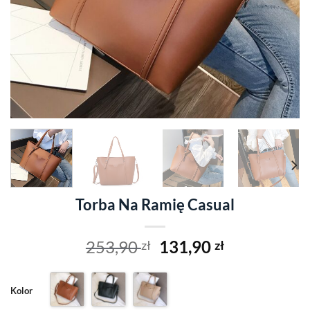
Torba Na Ramię Casual
Original
Current
253,90
131,90
zł
zł
price
price
was:
is:
Kolor
253,90 zł.
131,90 zł.