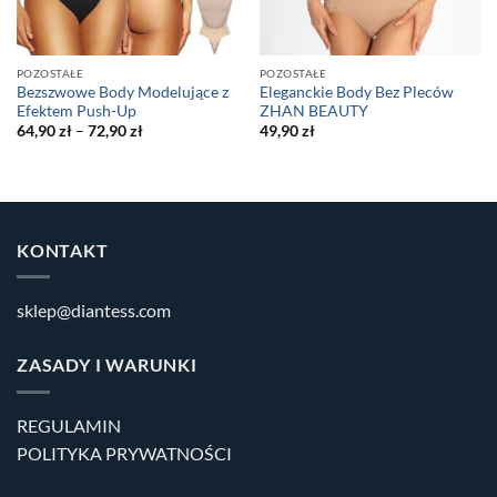
POZOSTAŁE
POZOSTAŁE
Bezszwowe Body Modelujące z
Eleganckie Body Bez Pleców
Efektem Push-Up
ZHAN BEAUTY
64,90
zł
–
72,90
zł
49,90
zł
KONTAKT
sklep@diantess.com
ZASADY I WARUNKI
REGULAMIN
POLITYKA PRYWATNOŚCI