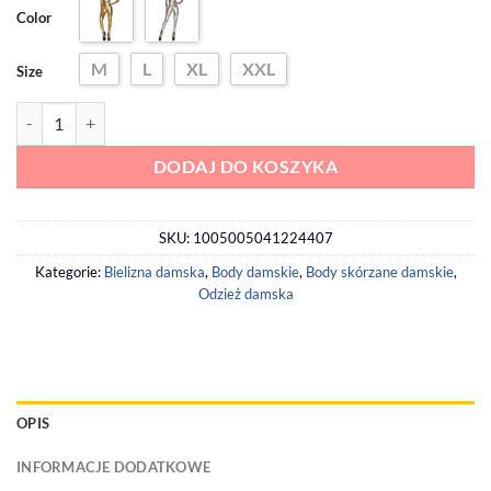
Color
M
L
XL
XXL
Size
ilość Metaliczny Kombinezon Damski z Długim Rękawem
DODAJ DO KOSZYKA
SKU:
1005005041224407
Kategorie:
Bielizna damska
,
Body damskie
,
Body skórzane damskie
,
Odzież damska
OPIS
INFORMACJE DODATKOWE