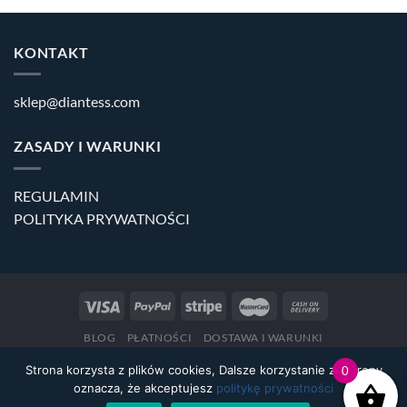
253,90 zł.
58,90 zł.
KONTAKT
sklep@diantess.com
ZASADY I WARUNKI
REGULAMIN
POLITYKA PRYWATNOŚCI
BLOG
PŁATNOŚCI
DOSTAWA I WARUNKI
Copyright 2026 ©
Diantess.com
Strona korzysta z plików cookies, Dalsze korzystanie ze strony
0
oznacza, że akceptujesz
politykę prywatności