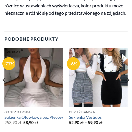
różnice w ustawieniach wyświetlacza, kolor produktu może
nieznacznie różnić się od tego przedstawionego na zdjęciach.
PODOBNE PRODUKTY
-77%
-6%
ODZIEŻ DAMSKA
ODZIEŻ DAMSKA
Sukienka Ołówkowa bez Pleców
Sukienka Vestidos
Original
Current
253,90
zł
58,90
zł
52,90
zł
–
59,90
zł
price
price
was:
is: