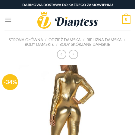
Skip
DARMOWA DOSTAWA DO KAŻDEGO ZAMÓWIENIA!
to
content
0
STRONA GŁÓWNA
/
ODZIEŻ DAMSKA
/
BIELIZNA DAMSKA
/
BODY DAMSKIE
/
BODY SKÓRZANE DAMSKIE
-34%