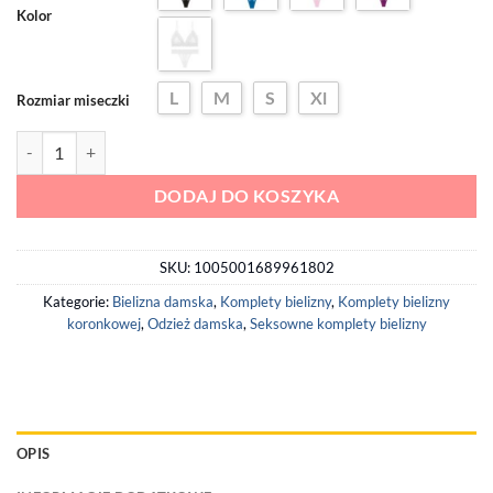
Kolor
L
M
S
Xl
Rozmiar miseczki
ilość Koronkowy Komplet Bielizny z Siateczką
DODAJ DO KOSZYKA
SKU:
1005001689961802
Kategorie:
Bielizna damska
,
Komplety bielizny
,
Komplety bielizny
koronkowej
,
Odzież damska
,
Seksowne komplety bielizny
OPIS