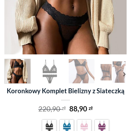
Koronkowy Komplet Bielizny z Siateczką
Original
Current
220,90
88,90
zł
zł
price
price
was:
is:
220,90 zł.
88,90 zł.