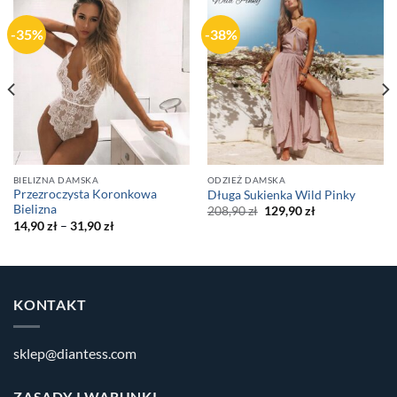
-35%
-38%
BIELIZNA DAMSKA
ODZIEŻ DAMSKA
Przezroczysta Koronkowa
Długa Sukienka Wild Pinky
Bielizna
Original
Current
208,90
zł
129,90
zł
price
price
14,90
zł
–
31,90
zł
was:
is:
208,90 zł.
129,90 zł.
KONTAKT
sklep@diantess.com
ZASADY I WARUNKI