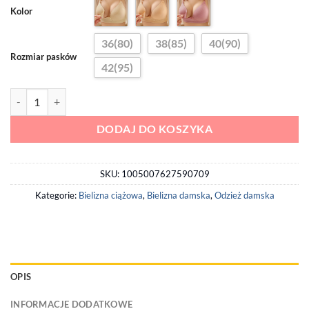
Kolor
36(80)
38(85)
40(90)
Rozmiar pasków
42(95)
ilość Komfortowy Bawełniany Biustonosz do Karmienia
DODAJ DO KOSZYKA
SKU:
1005007627590709
Kategorie:
Bielizna ciążowa
,
Bielizna damska
,
Odzież damska
OPIS
INFORMACJE DODATKOWE