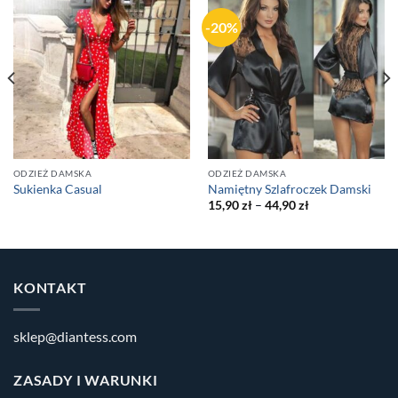
-20%
ODZIEŻ DAMSKA
ODZIEŻ DAMSKA
Sukienka Casual
Namiętny Szlafroczek Damski
15,90
zł
–
44,90
zł
KONTAKT
sklep@diantess.com
ZASADY I WARUNKI