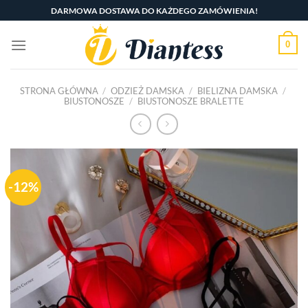
Skip
DARMOWA DOSTAWA DO KAŻDEGO ZAMÓWIENIA!
to
content
0
STRONA GŁÓWNA
/
ODZIEŻ DAMSKA
/
BIELIZNA DAMSKA
/
BIUSTONOSZE
/
BIUSTONOSZE BRALETTE
-12%