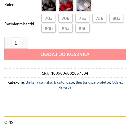
Kolor
70a
70b
75a
75b
80a
Rozmiar miseczki
80b
85a
85b
ilość Elegancki Bezprzewodowy Biustonosz Push-Up Plus Size
DODAJ DO KOSZYKA
SKU:
1005006082057384
Kategorie:
Bielizna damska
,
Biustonosze
,
Biustonosze bralette
,
Odzież
damska
OPIS