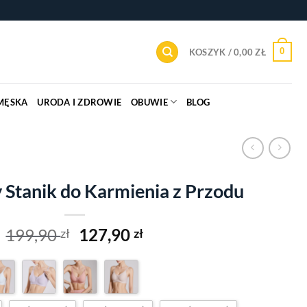
0
KOSZYK /
0,00
ZŁ
MĘSKA
URODA I ZDROWIE
OBUWIE
BLOG
Stanik do Karmienia z Przodu
Original
Current
199,90
127,90
zł
zł
price
price
was:
is:
199,90 zł.
127,90 zł.