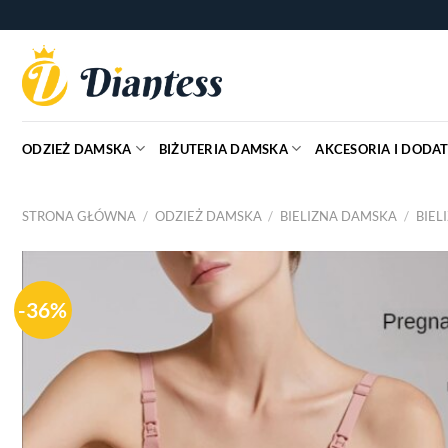
Skip
to
content
ODZIEŻ DAMSKA
BIŻUTERIA DAMSKA
AKCESORIA I DODAT
STRONA GŁÓWNA
/
ODZIEŻ DAMSKA
/
BIELIZNA DAMSKA
/
BIEL
-36%