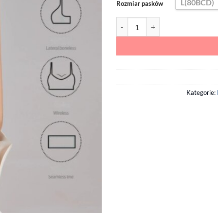
L(80BCD)
Rozmiar pasków
ilość Bezszwowy Stanik do Karmi
Kategorie: