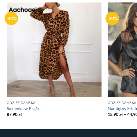
-40%
-20%
ODZIEŻ DAMSKA
ODZIEŻ DAMSKA
Sukienka w Prążki
Namiętny Szlaf
87,90
zł
15,90
zł
–
44,9