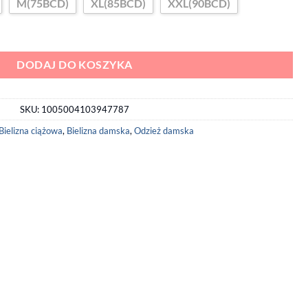
M(75BCD)
XL(85BCD)
XXL(90BCD)
enia z Przodu
DODAJ DO KOSZYKA
SKU:
1005004103947787
Bielizna ciążowa
,
Bielizna damska
,
Odzież damska