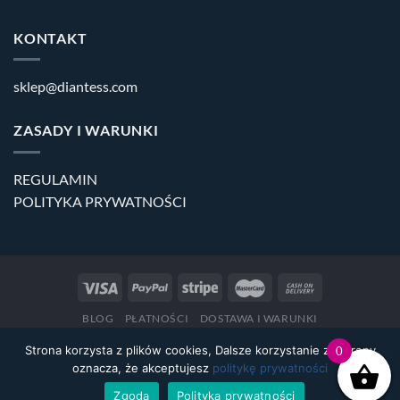
KONTAKT
sklep@diantess.com
ZASADY I WARUNKI
REGULAMIN
POLITYKA PRYWATNOŚCI
BLOG
PŁATNOŚCI
DOSTAWA I WARUNKI
Copyright 2026 ©
Diantess.com
Strona korzysta z plików cookies, Dalsze korzystanie ze strony
0
oznacza, że akceptujesz
politykę prywatności
Zgoda
Polityka prywatności