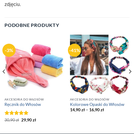
zdjęciu.
PODOBNE PRODUKTY
-3%
-41%
AKCESORIA DO WŁOSÓW
AKCESORIA DO WŁOSÓW
Ręcznik do Włosów
Kolorowe Opaski do Włosów
14,90
zł
–
16,90
zł
Original
Current
Oceniono
30,90
zł
29,90
zł
price
price
5.00
na 5
was:
is:
30,90 zł.
29,90 zł.